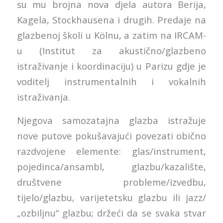
su mu brojna nova djela autora Berija,
Kagela, Stockhausena i drugih. Predaje na
glazbenoj školi u Kölnu, a zatim na IRCAM-
u (Institut za akustično/glazbeno
istraživanje i koordinaciju) u Parizu gdje je
voditelj instrumentalnih i vokalnih
istraživanja.
Njegova samozatajna glazba istražuje
nove putove pokušavajući povezati obično
razdvojene elemente: glas/instrument,
pojedinca/ansambl, glazbu/kazalište,
društvene probleme/izvedbu,
tijelo/glazbu, varijetetsku glazbu ili jazz/
„ozbiljnu“ glazbu; držeći da se svaka stvar