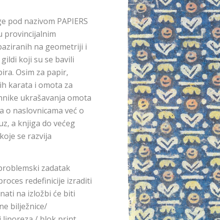
ige pod nazivom PAPIERS
 provincijalnim
aziranih na geometriji i
ildi koji su se bavili
ra. Osim za papir,
ćih karata i omota za
tehnike ukrašavanja omota
a o naslovnicama već o
suz, a knjiga do većeg
koje se razvija
 problemski zadatak
roces redefinicije izraditi
ati na izložbi će biti
ne bilježnice/
linoreza / blok print.