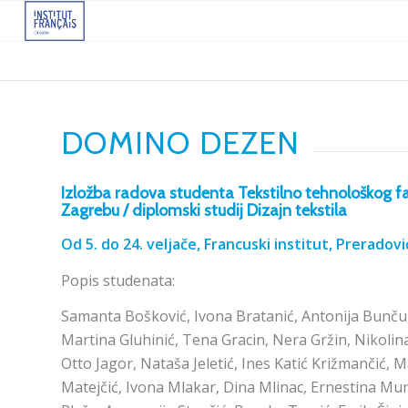
DOMINO DEZEN
Izložba radova studenta Tekstilno tehnološkog fa
Zagrebu / diplomski studij Dizajn tekstila
Od 5. do 24. veljače,
Francuski institut, Preradov
Popis studenata:
Samanta Bošković, Ivona Bratanić, Antonija Bunču
Martina Gluhinić, Tena Gracin, Nera Gržin, Nikolina
Otto Jagor, Nataša Jeletić, Ines Katić Križmančić, 
Matejčić, Ivona Mlakar, Dina Mlinac, Ernestina Mun