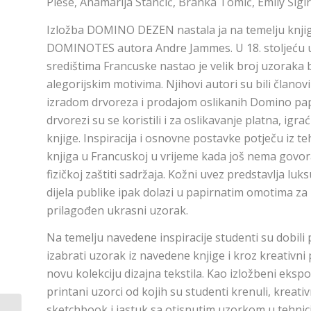
Pleše, Anamarija Stančić, Branka Tomić, Emily Šigir
Izložba DOMINO DEZEN nastala ja na temelju knj
DOMINOTES autora Andre Jammes. U 18. stoljeću u
središtima Francuske nastao je velik broj uzoraka b
alegorijskim motivima. Njihovi autori su bili članovi g
izradom drvoreza i prodajom oslikanih Domino papi
drvorezi su se koristili i za oslikavanje platna, igra
knjige. Inspiracija i osnovne postavke potječu iz 
knjiga u Francuskoj u vrijeme kada još nema govor
fizičkoj zaštiti sadržaja. Kožni uvez predstavlja luk
dijela publike ipak dolazi u papirnatim omotima za 
prilagođen ukrasni uzorak.
Na temelju navedene inspiracije studenti su dobili
izabrati uzorak iz navedene knjige i kroz kreativni p
novu kolekciju dizajna tekstila. Kao izložbeni ekspon
printani uzorci od kojih su studenti krenuli, kreativ
sketchbook i jastuk sa otisnutim uzorkom u tehnici 