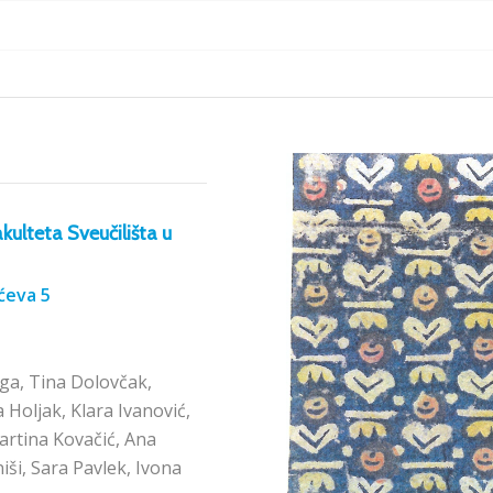
kulteta Sveučilišta u
ićeva 5
ga, Tina Dolovčak,
 Holjak, Klara Ivanović,
Martina Kovačić, Ana
iši, Sara Pavlek, Ivona