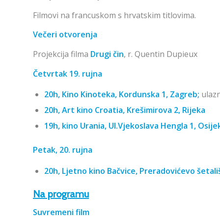
Filmovi na francuskom s hrvatskim titlovima.
Večeri otvorenja
Projekcija filma
Drugi čin
, r. Quentin Dupieux
Četvrtak 19. rujna
20h, Kino Kinoteka, Kordunska 1, Zagreb;
ulaz
20h, Art kino Croatia, Krešimirova 2, Rijeka
19h, kino Urania, Ul.Vjekoslava Hengla 1, Osije
Petak, 20. rujna
20h, Ljetno kino Bačvice, Preradovićevo šetališ
Na programu
Suvremeni film