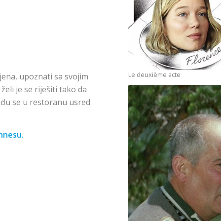
Le deuxième acte
ljena, upoznati sa svojim
li je se riješiti tako da
a nađu se u restoranu usred
annesu.