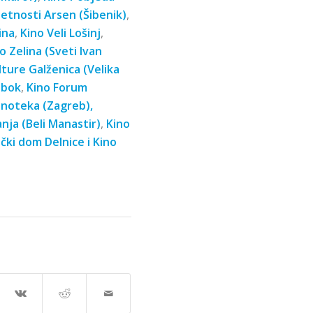
etnosti Arsen (Šibenik)
,
ina
,
Kino Veli Lošinj
,
o Zelina (Sveti Ivan
ture Galženica (Velika
abok
,
Kino Forum
inoteka (Zagreb),
nja (Beli Manastir)
,
Kino
ički dom Delnice
i
Kino