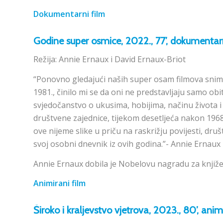
Dokumentarni film
Godine super osmice
, 2022., 77’, dokumentar
Režija: Annie Ernaux i David Ernaux-Briot
“Ponovno gledajući naših super osam filmova sniml
1981., činilo mi se da oni ne predstavljaju samo obit
svjedočanstvo o ukusima, hobijima, načinu života 
društvene zajednice, tijekom desetljeća nakon 1968.
ove nijeme slike u priču na raskrižju povijesti, druš
svoj osobni dnevnik iz ovih godina.”- Annie Ernaux
Annie Ernaux dobila je Nobelovu nagradu za knjiž
Animirani film
Široko i kraljevstvo vjetrova
, 2023., 80’, anim