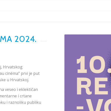
MA 2024.
j, Hrvatskog
u cinéma” prvi je put
ske u Hrvatskoj.
a veseo i eklektičan
umentarne i crtane
roku i raznoliku publiku