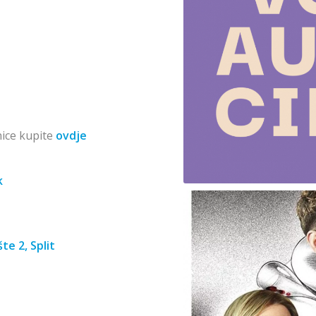
nice kupite
ovdje
k
te 2, Split