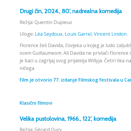
Drugi čin
, 2024., 80’, nadrealna
komedija
Režija: Quentin Dupieux
Uloge:
Léa Seydoux
,
Louis Garrel
,
Vincent Lindon
Florence želi Davida, čovjeka u kojeg je ludo zaljub
ocem Guillaumeom. Ali Davida ne privlači Florence i že
je baci u zagrljaj svog prijatelja Willyja. Četiri lik
ničega.
Film je otvorio 77. izdanje Filmskog festivala u C
Klasični filmovi
Velika pustolovina
, 1966., 122’, komedija
Režija: Gérard Oury