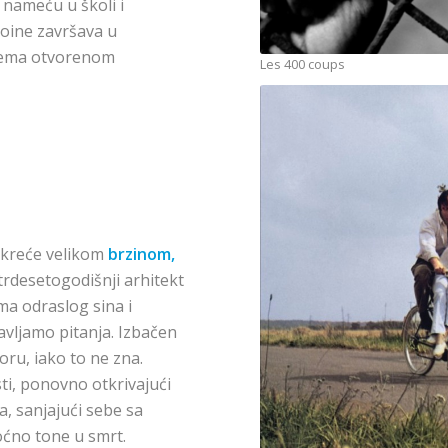
nameću u školi i
oine završava u
rema otvorenom
Les 400 coups
e kreće velikom
brzinom,
trdesetogodišnji arhitekt
ima odraslog sina i
avljamo pitanja. Izbačen
moru, iako to ne zna.
sti, ponovno otkrivajući
a, sanjajući sebe sa
oćno tone u smrt.