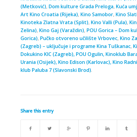
(Metković)
,
Dom kulture Grada Preloga
,
Kuća umj
Art Kino Croatia (Rijeka)
,
Kino Samobor
,
Kino Slat
Kinoteka Zlatna Vrata (Split)
,
Kino Valli (Pula)
,
Kin
Zelina)
,
Kino Gaj (Varaždin)
,
POU Gorica – Dom kul
Gorica)
,
Pučko otvoreno učilište Vrbovec
,
Kino Z
(Zagreb) – uključuje i programe
Kina Tuškanac
,
K
Dokukino KIC (Zagreb),
POU Ogulin
,
Kinoklub Bara
Urania (Osijek)
,
Kino Edison (Karlovac)
,
Kino Radn
klub Paluba 7 (Slavonski Brod)
.
Share this entry