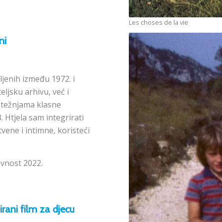
Les choses de la vie
ni
jenih između 1972. i
eljsku arhivu, već i
i težnjama klasne
 Htjela sam integrirati
tvene i intimne, koristeći
evnost 2022.
irani film za djecu