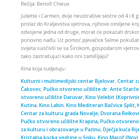
Režija: Benoît Chieux
Juliette i Carmen, dvije neustrašive sestre od 4 i 8 g
prolaz do Kraljevstva vjetrova, njihove omiljene kn
odvojene jedna od druge, morat će pokazati drskos
ponovno nađu. Uz pomoć pjevačice Selme pokušat 
svijeta suočivši se sa Širokom, gospodarom vjetrova
tako zastrašujući kako oni zamišljaju?
Kina koja sudjeluju :
Kulturni i multimedijski centar Bjelovar
,
Centar z
Čakovec
,
Pučko otvoreno učilište dr. Ante Starče
otvoreno učilište Daruvar
,
Kino Velebit (Koprivni
Kutina
,
Kino Labin
,
Kino Mediteran Bačvice Split
,
Centar za kulturu grada Novalje
,
Dvorana Relkovi
Pučko otvoreno učilište Krapina
,
Pučko otvoreno 
za kulturu i obrazovanje u Pazinu
,
Dječja kuća Rij
Kristalna kocka vedrine u Sisku
,
Kino Marof (Novi