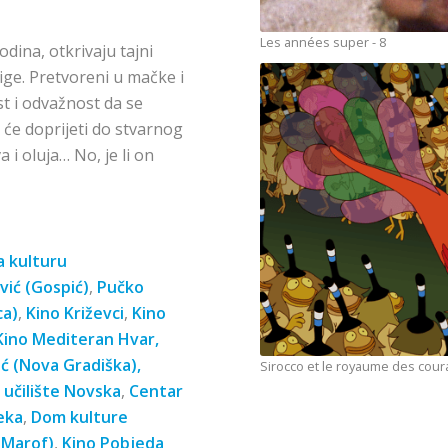
Les années super - 8
odina, otkrivaju tajni
jige. Pretvoreni u mačke i
t i odvažnost da se
će doprijeti do stvarnog
 i oluja… No, je li on
a kulturu
vić (Gospić)
,
Pučko
ca)
,
Kino Križevci
,
Kino
Kino Mediteran Hvar
,
ć (Nova Gradiška)
,
Sirocco et le royaume des coura
učilište Novska
,
Centar
eka
,
Dom kulture
 Marof)
,
Kino Pobjeda