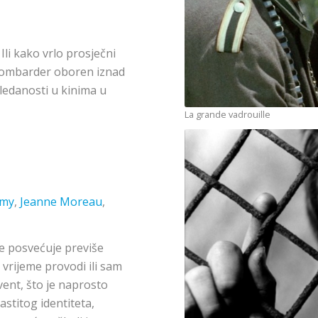
li kako vrlo prosječni
 bombarder oboren iznad
gledanosti u kinima u
La grande vadrouille
émy
,
Jeanne Moreau
,
 ne posvećuje previše
vrijeme provodi ili sam
kvent, što je naprosto
stitog identiteta,