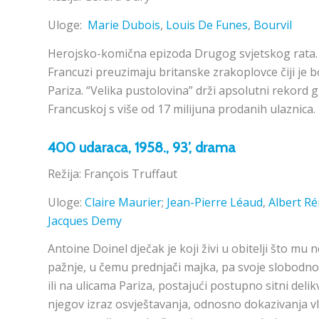
Uloge:
Marie Dubois
,
Louis De Funes
,
Bourvil
Herojsko-komična epizoda Drugog svjetskog rata. I
Francuzi preuzimaju britanske zrakoplovce čiji je
Pariza. “Velika pustolovina” drži apsolutni rekord 
Francuskoj s više od 17 milijuna prodanih ulaznica.
400 udaraca
, 1958., 93’, drama
Režija: François Truffaut
Uloge:
Claire Maurier
;
Jean-Pierre Léaud
,
Albert R
Jacques Demy
Antoine Doinel dječak je koji živi u obitelji što mu
pažnje, u čemu prednjači majka, pa svoje slobodno 
ili na ulicama Pariza, postajući postupno sitni deli
njegov izraz osvještavanja, odnosno dokazivanja vla