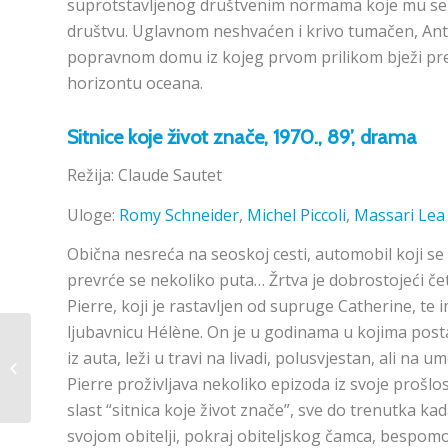
suprotstavljenog društvenim normama koje mu se 
društvu. Uglavnom neshvaćen i krivo tumačen, Ant
popravnom domu iz kojeg prvom prilikom bježi p
horizontu oceana.
Sitnice koje život znače
, 1970., 89’, drama
Režija: Claude Sautet
Uloge:
Romy Schneider
,
Michel Piccoli
,
Massari Lea
Obična nesreća na seoskoj cesti, automobil koji s
prevrće se nekoliko puta… Žrtva je dobrostojeći če
Pierre, koji je rastavljen od supruge Catherine, te 
ljubavnicu Hélène. On je u godinama u kojima post
Retrospektiva
iz auta, leži u travi na livadi, polusvjestan, ali na u
otvorenja izložbe
“Osam staza
Pierre proživljava nekoliko epizoda iz svoje prošlo
skrivenog okvira”
slast “sitnica koje život znače”, sve do trenutka kad
svojom obitelji, pokraj obiteljskog čamca, bespom