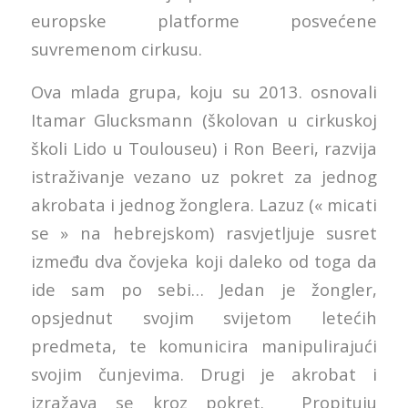
europske platforme posvećene
suvremenom cirkusu.
Ova mlada grupa, koju su 2013. osnovali
Itamar Glucksmann (školovan u cirkuskoj
školi Lido u Toulouseu) i Ron Beeri, razvija
istraživanje vezano uz pokret za jednog
akrobata i jednog žonglera. Lazuz (« micati
se » na hebrejskom) rasvjetljuje susret
između dva čovjeka koji daleko od toga da
ide sam po sebi… Jedan je žongler,
opsjednut svojim svijetom letećih
predmeta, te komunicira manipulirajući
svojim čunjevima. Drugi je akrobat i
izražava se kroz pokret. Propituju