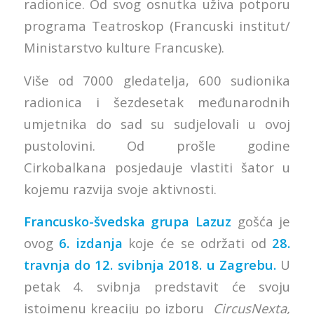
radionice. Od svog osnutka uživa potporu
programa Teatroskop (Francuski institut/
Ministarstvo kulture Francuske).
Više od 7000 gledatelja, 600 sudionika
radionica i šezdesetak međunarodnih
umjetnika do sad su sudjelovali u ovoj
pustolovini. Od prošle godine
Cirkobalkana posjedauje vlastiti šator u
kojemu razvija svoje aktivnosti.
Francusko-švedska grupa
Lazuz
gošća je
ovog
6. izdanja
koje će se održati od
28.
travnja do 12. svibnja 2018. u Zagrebu.
U
petak 4. svibnja predstavit će svoju
istoimenu kreaciju po izboru
CircusNexta,