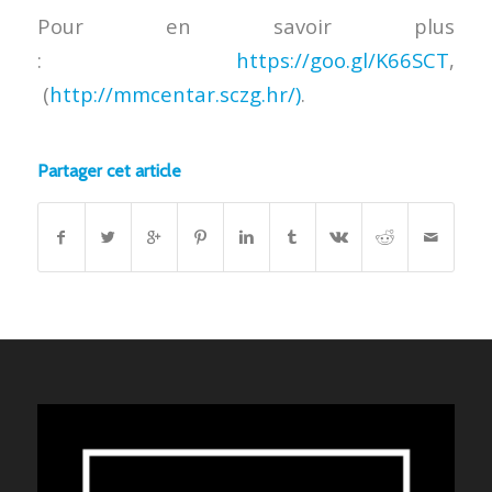
Pour en savoir plus
:
https://goo.gl/K66SCT
,
(
http://mmcentar.sczg.hr/)
.
Partager cet article