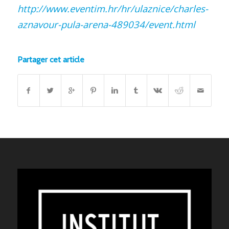
http://www.eventim.hr/hr/ulaznice/charles-
aznavour-pula-arena-489034/event.html
Partager cet article